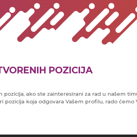
VORENIH POZICIJA
ozicija, ako ste zainteresirani za rad u našem timu
ri pozicija koja odgovara Vašem profilu, rado ćemo V