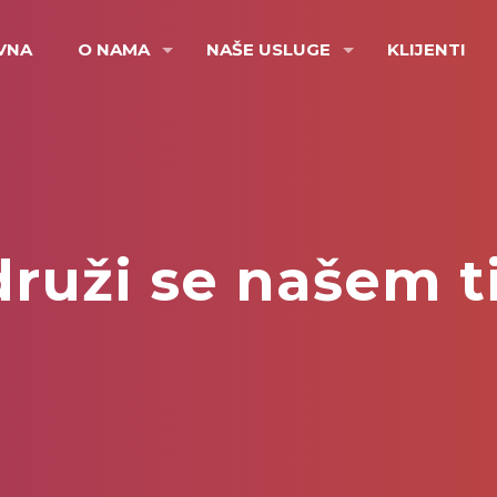
VNA
O NAMA
NAŠE USLUGE
KLIJENTI
druži se našem t