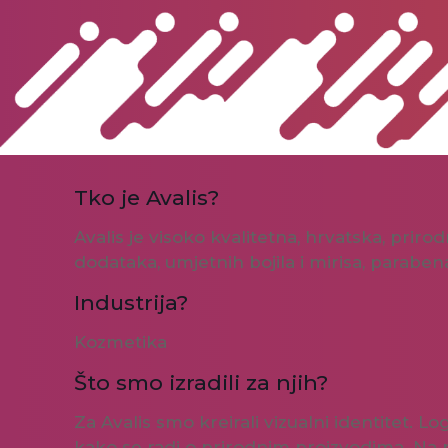
Tko je Avalis?
Avalis je visoko kvalitetna, hrvatska, prir
dodataka, umjetnih bojila i mirisa, parabe
Industrija?
Kozmetika
Što smo izradili za njih?
Za Avalis smo kreirali vizualni identitet.
kako se radi o prirodnim proizvodima. Na p