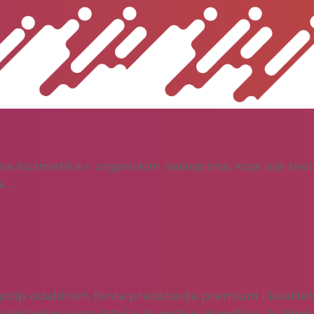
odna kozmetika s organskim sastojcima, koja nije tes
na…
 Logotip odabirom fonta predstavlja premium i kvali
akiranjima smo istaknuli motive glagoljice, te time 