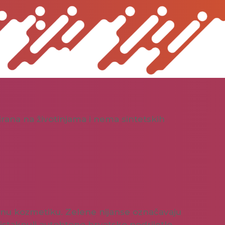
tirana na životinjama i nema sintetskih
tetnu kozmetiku. Zelene nijanse označavaju
istaknuli autohtono hrvatsko podrijetlo.